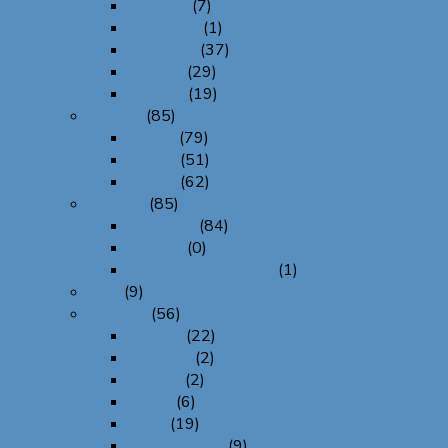
Bestickt
(7)
Individuell
(1)
Kunstvoll
(37)
Schlicht
(29)
Verziert
(19)
Optisch
(85)
Frauen
(79)
Herren
(51)
Unisex
(62)
Produkt
(85)
Bierbandl
(84)
Filzherz
(0)
Taschentuchtascherl
(1)
Sale
(9)
Themen
(56)
Blumen
(22)
Hochzeit
(2)
LGBTQ
(2)
Texte
(6)
Tiere
(19)
Überraschung
(9)