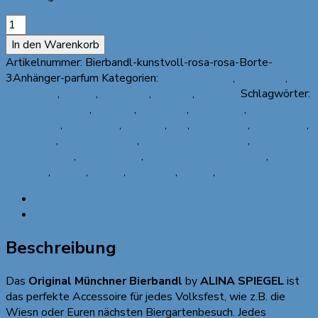
"Original
Münchner
In den Warenkorb
Bierbandl"
Artikelnummer:
Bierbandl-kunstvoll-rosa-rosa-Borte-
by
3Anhänger-parfum
Kategorien:
Alle Produkte
,
Bierbandl
,
ALINA
Designtyp
,
Frauen
,
Kunstvoll
,
Optisch
,
Produkt
Schlagwörter:
SPIEGEL
ALINA SPIEGEL
,
bayrisch
,
Bierbandl
,
Biergarten
,
Bierkrug
-
Markierung
,
Biermarker
,
Bierzelt
,
Filz
,
Handarbeit
,
Handmade
,
kunstvoll,
Individuell
,
Made in Munich
,
Masskrug Markierung
,
rosa,
Maßkrugband
,
Oktoberfest
,
Oktoberfest Accessoire
,
rosa
Souvenir
,
Tracht
,
Unikat
,
Weinzelt
,
Wiesn
,
Wiesn Accessoire
Borte,
3
Beschreibung
Anhänger
Zusätzliche Informationen
Menge
Beschreibung
Das
Original Münchner Bierbandl
by
ALINA SPIEGEL
ist
das perfekte Accessoire für jedes Volksfest, wie z.B. die
Wiesn oder Euren nächsten Biergartenbesuch. Jedes