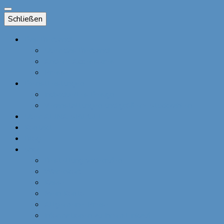
Schließen
Das Bierbandl
Über das Bierbandl
Andere Accessoires
Presse
Dienstleistungen
Individuelles Design
Veranstaltungen und größere Stückzahlen
Über ALINA SPIEGEL
Kontakt
Blog
Shop
Bestellung widerrufen
Warenkorb
Kasse
Mein Konto
Allgemeine Preise
Informationen zu Ihrem Einkauf