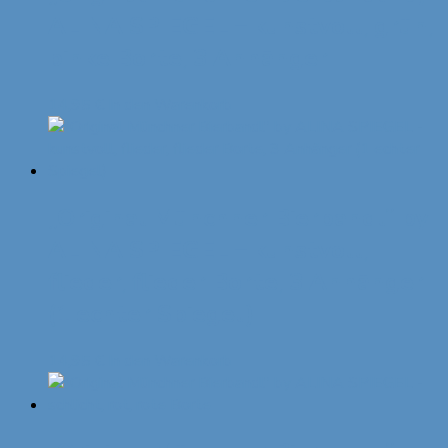
ALINA SPIEGEL – kunstvoll, grün,
pinke Borte, 3 Anhänger
14,95
€
In den Warenkorb
„Original Münchner Bierbandl“ by
ALINA SPIEGEL – kunstvoll,
flieder, flieder Borte, 3 Anhänger
(1 echter Spiegel)
14,95
€
In den Warenkorb