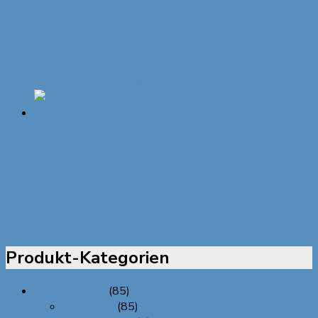
„Original Münchner Bierbandl“ by
ALINA SPIEGEL – schlicht, rot,
rote Borte
9,95
€
In den Warenkorb
„Original Münchner Bierbandl“ by
ALINA SPIEGEL – verziert, rot,
rote Borte, 2 Anhänger
12,95
€
In den Warenkorb
Produkt-Kategorien
Alle Produkte
(85)
Designtyp
(85)