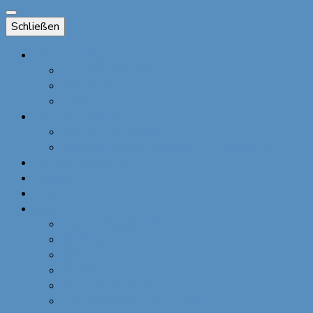
Schließen
Das Bierbandl
Über das Bierbandl
Andere Accessoires
Presse
Dienstleistungen
Individuelles Design
Veranstaltungen und größere Stückzahlen
Über ALINA SPIEGEL
Kontakt
Blog
Shop
Bestellung widerrufen
Warenkorb
Kasse
Mein Konto
Allgemeine Preise
Informationen zu Ihrem Einkauf