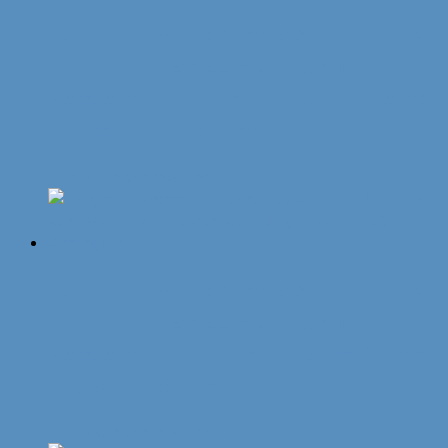
„Original Münchner Bierbandl“ by
ALINA SPIEGEL – kunstvoll
verziert, blau, weissblau karrierte
Borte, 3 Anhänger
14,95
€
In den Warenkorb
„Original Münchner Bierbandl“ by
ALINA SPIEGEL – kunstvoll
verziert, braun, weissbeige Borte
mit 3 Anhängern
14,95
€
In den Warenkorb