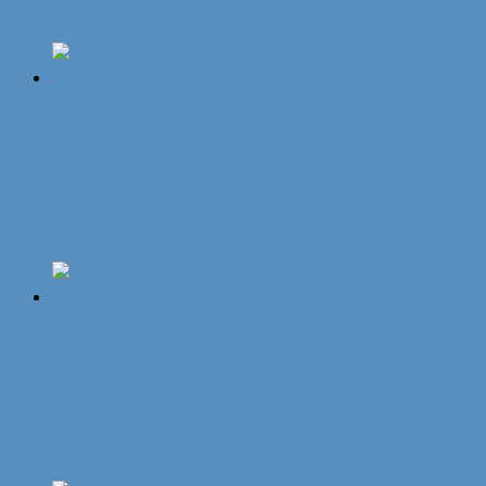
12,95
€
In den Warenkorb
„Original Münchner Bierbandl“ by
ALINA SPIEGEL – bestickt –
schlicht, gelb „BIERBANDL“
12,95
€
In den Warenkorb
„Original Münchner Bierbandl“ by
ALINA SPIEGEL – bestickt –
schlicht, gelb „MÜNCHEN“
12,95
€
In den Warenkorb