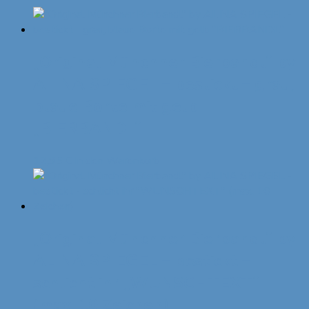
„Original Münchner Bierbandl“ by
ALINA SPIEGEL – bestickt – grau,
blaue Borte mit gelb
„BIERBANDL“
12,95
€
In den Warenkorb
„Original Münchner Bierbandl“ by
ALINA SPIEGEL – bestickt –
schlicht ihr „WUNSCHTEXT“
(max. 10 Zeichen)