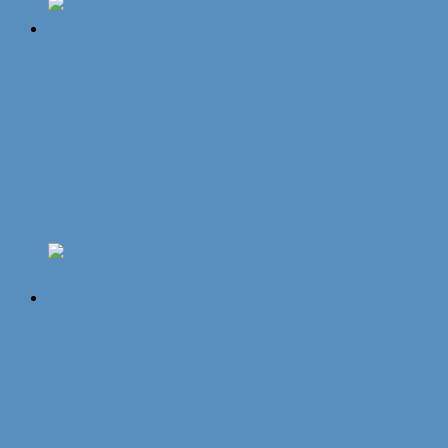
„Original Münchner Bierbandl“ by
ALINA SPIEGEL – bestickt –
schlicht, rot, schwarze Borte „I ❤️
MINGA“
12,95
€
In den Warenkorb
„Original Münchner Bierbandl“ by
ALINA SPIEGEL – kunstvoll
verziert, beige, braun verzierte
trachtige Borte, 3 Anhänger