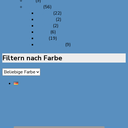
Sale
(9)
Themen
(56)
Blumen
(22)
Hochzeit
(2)
LGBTQ
(2)
Texte
(6)
Tiere
(19)
Überraschung
(9)
Filtern nach Farbe