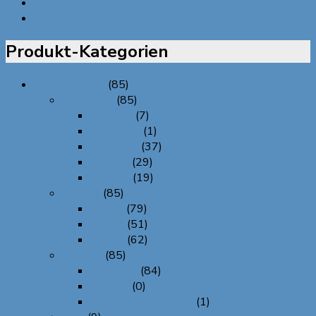
6
→
Produkt-Kategorien
Alle Produkte
(85)
Designtyp
(85)
Bestickt
(7)
Individuell
(1)
Kunstvoll
(37)
Schlicht
(29)
Verziert
(19)
Optisch
(85)
Frauen
(79)
Herren
(51)
Unisex
(62)
Produkt
(85)
Bierbandl
(84)
Filzherz
(0)
Taschentuchtascherl
(1)