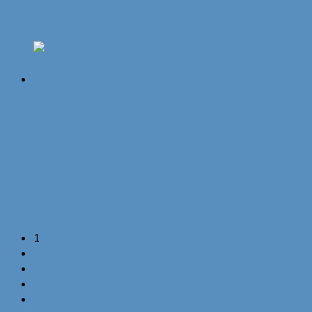
verzierte Borte mit 2 Anhängern
14,95
€
In den Warenkorb
„Original Münchner Bierbandl“ by
ALINA SPIEGEL – kunstvoll
verziert, grün, schwarzgrüne
verzierte Borte mit 3 Anhängern
14,95
€
In den Warenkorb
1
2
3
4
5