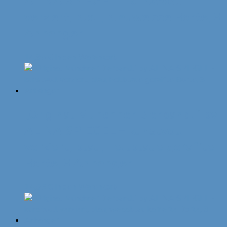
ALINA SPIEGEL – kunstvoll
verziert, blau, blauweisse Borte, 3
Anhänger
14,95
€
In den Warenkorb
„Original Münchner Bierbandl“ by
ALINA SPIEGEL – kunstvoll
verziert, blau, hellblaue geraffte
Borte, 3 Anhänger
14,95
€
In den Warenkorb