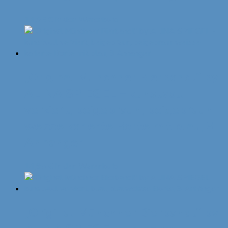
14,95
€
In den Warenkorb
„Original Münchner Bierbandl“ by
ALINA SPIEGEL – kunstvoll
verziert, beigebraun, beigebraun
weisse karierte Borte mit blau, 3
Anhänger
14,95
€
In den Warenkorb
„Original Münchner Bierbandl“ by