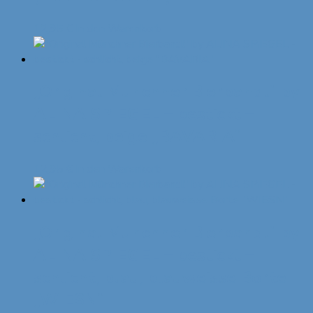
12,95
€
In den Warenkorb
„Original Münchner Bierbandl“ by
ALINA SPIEGEL – bestickt –
schlicht, beige „BAVARIA“
12,95
€
In den Warenkorb
„Original Münchner Bierbandl“ by
ALINA SPIEGEL – bestickt –
schlicht, blau, blauweisse Borte
„WIESN“