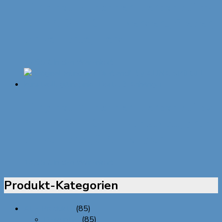
„Original Münchner Bierbandl“ by
ALINA SPIEGEL – verziert, flieder,
pinke Borte, Herz
12,95
€
In den Warenkorb
„Original Münchner Bierbandl“ by
ALINA SPIEGEL – kunstvoll, grün,
pinke Borte, 3 Anhänger
14,95
€
In den Warenkorb
Produkt-Kategorien
Alle Produkte
(85)
Designtyp
(85)