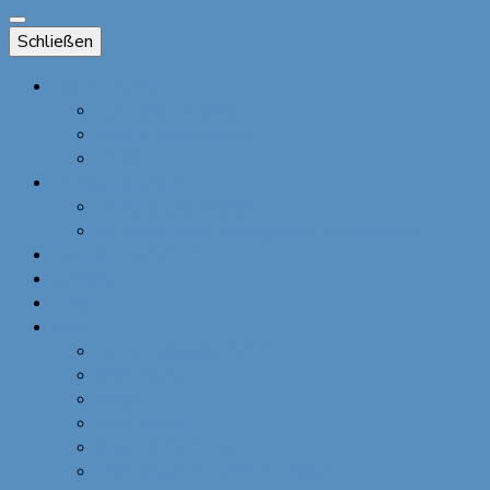
Schließen
Das Bierbandl
Über das Bierbandl
Andere Accessoires
Presse
Dienstleistungen
Individuelles Design
Veranstaltungen und größere Stückzahlen
Über ALINA SPIEGEL
Kontakt
Blog
Shop
Bestellung widerrufen
Warenkorb
Kasse
Mein Konto
Allgemeine Preise
Informationen zu Ihrem Einkauf