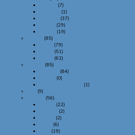
Bestickt
(7)
Individuell
(1)
Kunstvoll
(37)
Schlicht
(29)
Verziert
(19)
Optisch
(85)
Frauen
(79)
Herren
(51)
Unisex
(62)
Produkt
(85)
Bierbandl
(84)
Filzherz
(0)
Taschentuchtascherl
(1)
Sale
(9)
Themen
(56)
Blumen
(22)
Hochzeit
(2)
LGBTQ
(2)
Texte
(6)
Tiere
(19)