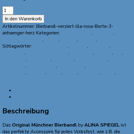
"Original
Münchner
In den Warenkorb
Bierbandl"
Artikelnummer:
Bierbandl-verziert-lila-rosa-Borte-3-
by
anhaenger-herz
Kategorien:
Alle Produkte
,
Bierbandl
,
ALINA
Blumen
,
Designtyp
,
Frauen
,
Optisch
,
Produkt
,
Verziert
SPIEGEL
Schlagwörter:
ALINA SPIEGEL
,
bayrisch
,
Bierbandl
,
-
Biergarten
,
Bierkrug Markierung
,
Biermarker
,
Bierzelt
,
Filz
,
verziert,
Handarbeit
,
Handmade
,
Individuell
,
Made in Munich
,
Masskrug
lila,
Markierung
,
Maßkrugband
,
Oktoberfest
,
Oktoberfest
flieder
Accessoire
,
Souvenir
,
Tracht
,
Unikat
,
Weinzelt
,
Wiesn
,
Wiesn
Borte,
Accessoire
3
Anhänger
Beschreibung
Menge
Zusätzliche Informationen
Beschreibung
Das
Original Münchner Bierbandl
by
ALINA SPIEGEL
ist
das perfekte Accessoire für jedes Volksfest, wie z.B. die