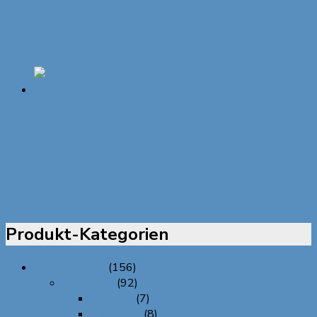
ALINA SPIEGEL – verziert, beige,
weiss-blaue Borte, 3 Anhänger
12,95
€
In den Warenkorb
„Original Münchner Bierbandl“ by
ALINA SPIEGEL – schlicht, rot,
rote Borte
9,95
€
In den Warenkorb
Produkt-Kategorien
Alle Produkte
(156)
Designtyp
(92)
Bestickt
(7)
Individuell
(8)