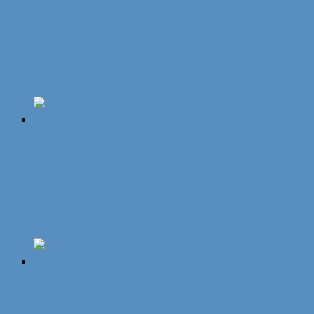
„Original Münchner Bierbandl“ by
ALINA SPIEGEL – schlicht,
schwarz, schwarze Borte
9,95
€
In den Warenkorb
„Original Münchner Bierbandl“ by
ALINA SPIEGEL – kunstvoll, grün,
pinke Borte, 3 Anhänger
14,95
€
In den Warenkorb
„Original Münchner Bierbandl“ by