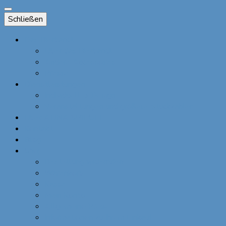
Schließen
Das Bierbandl
Über das Bierbandl
Andere Accessoires
Presse
Dienstleistungen
Individuelles Design
Veranstaltungen und größere Stückzahlen
Über ALINA SPIEGEL
Kontakt
Blog
Shop
Bestellung widerrufen
Warenkorb
Kasse
Mein Konto
Allgemeine Preise
Informationen zu Ihrem Einkauf