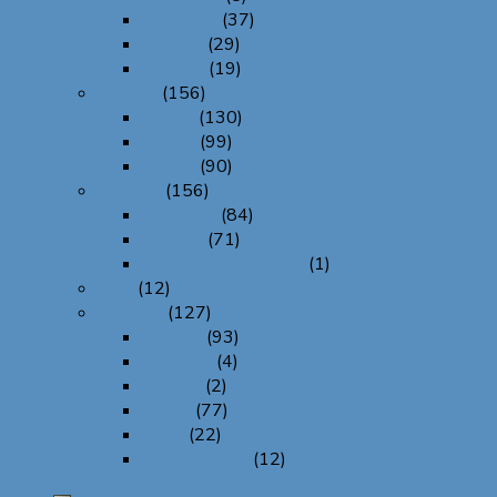
Kunstvoll
(37)
Schlicht
(29)
Verziert
(19)
Optisch
(156)
Frauen
(130)
Herren
(99)
Unisex
(90)
Produkt
(156)
Bierbandl
(84)
Filzherz
(71)
Taschentuchtascherl
(1)
Sale
(12)
Themen
(127)
Blumen
(93)
Hochzeit
(4)
LGBTQ
(2)
Texte
(77)
Tiere
(22)
Überraschung
(12)