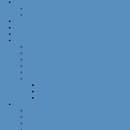
Dienstleistungen
Individuelles Design
Veranstaltungen und größere Stückzahlen
Über ALINA SPIEGEL
Kontakt
Blog
Shop
Bestellung widerrufen
Warenkorb
Kasse
Mein Konto
Allgemeine Preise
Informationen zu Ihrem Einkauf
Lieferung und Lieferzeiten
Reklamationen
Widerruf
Infos und Rechtliches
Allgemeine Geschäftsbedingungen (AGB)
Datenschutz und Datenverarbeitung
Allgemeine Fragen
Impressum