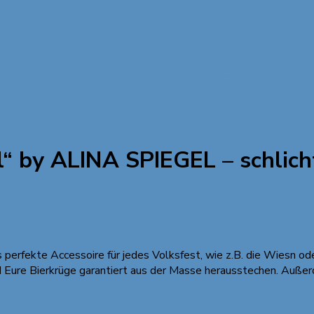
ünchner Bierbandl“ by ALINA SPIEGEL – schlicht, braun, weissbr
“ by ALINA SPIEGEL – schlicht
s perfekte Accessoire für jedes Volksfest, wie z.B. die Wiesn o
nd Eure Bierkrüge garantiert aus der Masse herausstechen. Auße