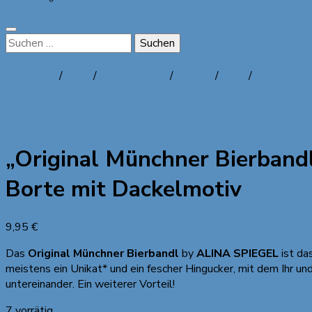
Suchen
nach:
0
Startseite
/
Shop
/
Alle Produkte
/
Themen
/
Tiere
/
„Original M
„Original Münchner Bierbandl
Borte mit Dackelmotiv
9,95
€
Das
Original Münchner Bierbandl
by
ALINA SPIEGEL
ist da
meistens ein Unikat* und ein fescher Hingucker, mit dem Ihr u
untereinander. Ein weiterer Vorteil!
7 vorrätig