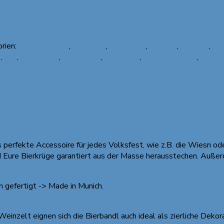
rien:
Alle Produkte
,
Bierbandl
,
Designtyp
,
Optisch
,
Produkt
,
Sch
t
,
Filz
,
Handarbeit
,
Handmade
,
Individuell
,
Made in Munich
,
Masskr
ccessoire
s perfekte Accessoire für jedes Volksfest, wie z.B. die Wiesn o
nd Eure Bierkrüge garantiert aus der Masse herausstechen. Auße
 gefertigt -> Made in Munich.
einzelt eignen sich die Bierbandl auch ideal als zierliche Dekor