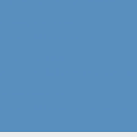
bandl“ by ALINA SPIEGEL – verziert (Ü
ALINA SPIEGEL – verziert, braun, grüne
 by ALINA SPIEGEL – verziert (Überrasc
ALINA SPIEGEL – schlicht, schwarz, sch