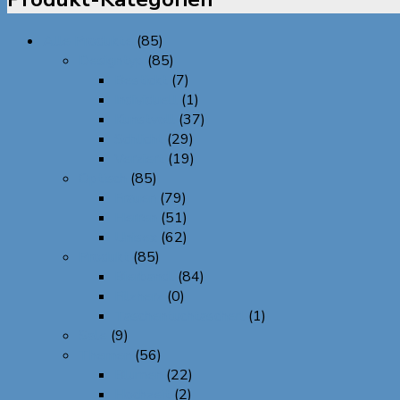
Alle Produkte
(85)
Designtyp
(85)
Bestickt
(7)
Individuell
(1)
Kunstvoll
(37)
Schlicht
(29)
Verziert
(19)
Optisch
(85)
Frauen
(79)
Herren
(51)
Unisex
(62)
Produkt
(85)
Bierbandl
(84)
Filzherz
(0)
Taschentuchtascherl
(1)
Sale
(9)
Themen
(56)
Blumen
(22)
Hochzeit
(2)