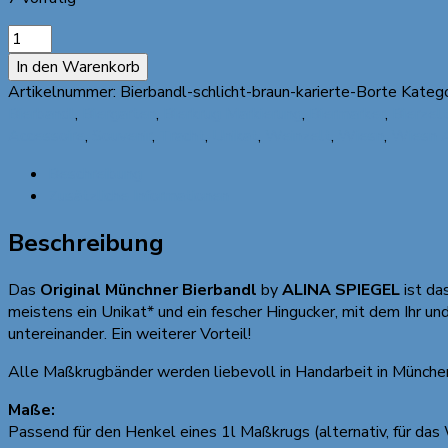
"Original
Münchner
In den Warenkorb
Bierbandl"
Artikelnummer:
Bierbandl-schlicht-braun-karierte-Borte
Katego
by
Bierbandl
,
Biergarten
,
Bierkrug Markierung
,
Biermarker
,
Bierzel
ALINA
Accessoire
,
Souvenir
,
Tracht
,
Unikat
,
Weinzelt
,
Wiesn
,
Wiesn A
SPIEGEL
-
Beschreibung
schlicht,
Zusätzliche Informationen
braun,
weissbraun
Beschreibung
karierte
Borte
Das
Original Münchner Bierbandl
by
ALINA SPIEGEL
ist da
mit
meistens ein Unikat* und ein fescher Hingucker, mit dem Ihr u
Dackelmotiv
untereinander. Ein weiterer Vorteil!
Menge
Alle Maßkrugbänder werden liebevoll in Handarbeit in München
Maße:
Passend für den Henkel eines 1l Maßkrugs (alternativ, für das W