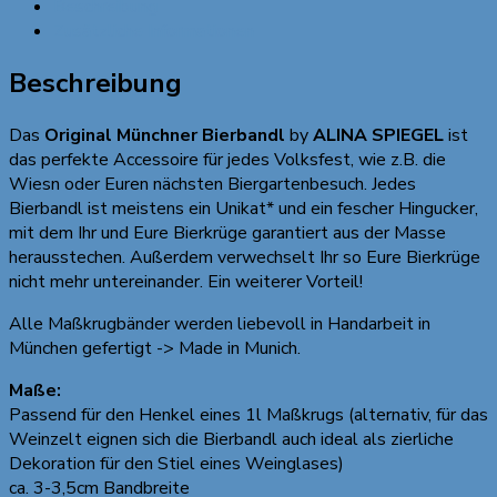
Beschreibung
mit
Zusätzliche Informationen
2
Anhängern
Beschreibung
Menge
Das
Original Münchner Bierbandl
by
ALINA SPIEGEL
ist
das perfekte Accessoire für jedes Volksfest, wie z.B. die
Wiesn oder Euren nächsten Biergartenbesuch. Jedes
Bierbandl ist meistens ein Unikat* und ein fescher Hingucker,
mit dem Ihr und Eure Bierkrüge garantiert aus der Masse
herausstechen. Außerdem verwechselt Ihr so Eure Bierkrüge
nicht mehr untereinander. Ein weiterer Vorteil!
Alle Maßkrugbänder werden liebevoll in Handarbeit in
München gefertigt -> Made in Munich.
Maße:
Passend für den Henkel eines 1l Maßkrugs (alternativ, für das
Weinzelt eignen sich die Bierbandl auch ideal als zierliche
Dekoration für den Stiel eines Weinglases)
ca. 3-3,5cm Bandbreite