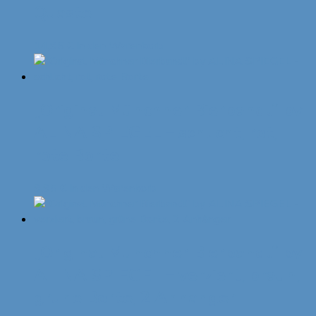
Quaste
14,95
€
In den Warenkorb
„Original Münchner Bierbandl“ by
ALINA SPIEGEL – schlicht, rot,
rote Borte
9,95
€
In den Warenkorb
„Original Münchner Bierbandl“ by
ALINA SPIEGEL – verziert, braun,
grüne Borte, 2 Anhänger