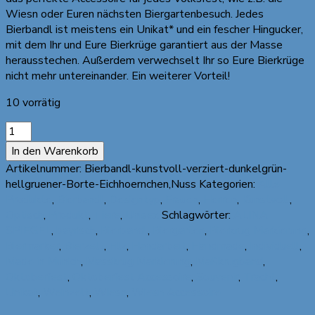
Wiesn oder Euren nächsten Biergartenbesuch. Jedes
Bierbandl ist meistens ein Unikat* und ein fescher Hingucker,
mit dem Ihr und Eure Bierkrüge garantiert aus der Masse
herausstechen. Außerdem verwechselt Ihr so Eure Bierkrüge
nicht mehr untereinander. Ein weiterer Vorteil!
10 vorrätig
"Original
Münchner
In den Warenkorb
Bierbandl"
Artikelnummer:
Bierbandl-kunstvoll-verziert-dunkelgrün-
by
hellgruener-Borte-Eichhoernchen,Nuss
Kategorien:
Alle
ALINA
Produkte
,
Bierbandl
,
Designtyp
,
Frauen
,
Herren
,
Kunstvoll
,
SPIEGEL
Optisch
,
Produkt
,
Tiere
,
Unisex
Schlagwörter:
ALINA
-
SPIEGEL
,
bayrisch
,
Bierbandl
,
Biergarten
,
Bierkrug Markierung
,
kunstvoll
Biermarker
,
Bierzelt
,
Filz
,
Handarbeit
,
Handmade
,
Individuell
,
verziert,
Made in Munich
,
Masskrug Markierung
,
Maßkrugband
,
dunkelgrün,
Oktoberfest
,
Oktoberfest Accessoire
,
Souvenir
,
Tracht
,
hellgrüne
Unikat
,
Weinzelt
,
Wiesn
,
Wiesn Accessoire
verzierte
Borte