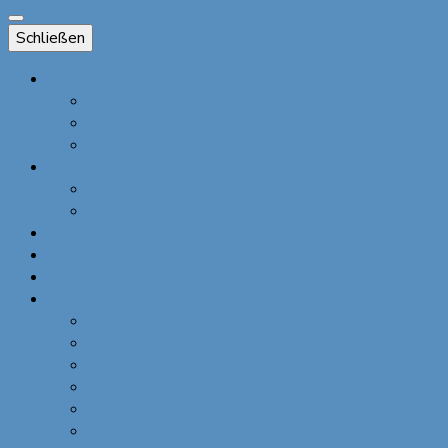
Schließen
Das Bierbandl
Über das Bierbandl
Andere Accessoires
Presse
Dienstleistungen
Individuelles Design
Veranstaltungen und größere Stückzahlen
Über ALINA SPIEGEL
Kontakt
Blog
Shop
Bestellung widerrufen
Warenkorb
Kasse
Mein Konto
Allgemeine Preise
Informationen zu Ihrem Einkauf