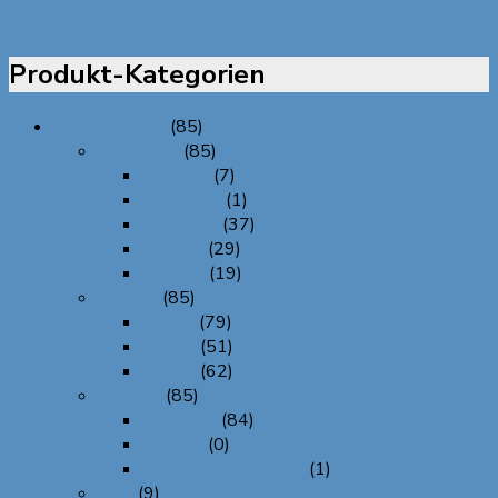
12,95
€
In den Warenkorb
Produkt-Kategorien
Alle Produkte
(85)
Designtyp
(85)
Bestickt
(7)
Individuell
(1)
Kunstvoll
(37)
Schlicht
(29)
Verziert
(19)
Optisch
(85)
Frauen
(79)
Herren
(51)
Unisex
(62)
Produkt
(85)
Bierbandl
(84)
Filzherz
(0)
Taschentuchtascherl
(1)
Sale
(9)