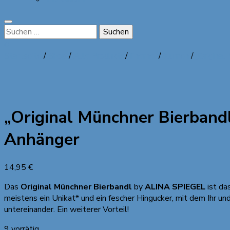
Suchen
nach:
0
Startseite
/
Shop
/
Alle Produkte
/
Themen
/
Blumen
/
„Original
„Original Münchner Bierbandl
Anhänger
14,95
€
Das
Original Münchner Bierbandl
by
ALINA SPIEGEL
ist da
meistens ein Unikat* und ein fescher Hingucker, mit dem Ihr u
untereinander. Ein weiterer Vorteil!
9 vorrätig