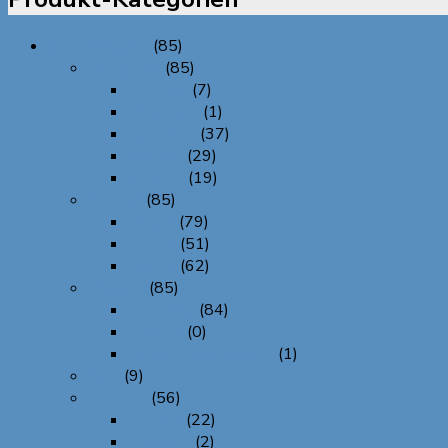
Alle Produkte
(85)
Designtyp
(85)
Bestickt
(7)
Individuell
(1)
Kunstvoll
(37)
Schlicht
(29)
Verziert
(19)
Optisch
(85)
Frauen
(79)
Herren
(51)
Unisex
(62)
Produkt
(85)
Bierbandl
(84)
Filzherz
(0)
Taschentuchtascherl
(1)
Sale
(9)
Themen
(56)
Blumen
(22)
Hochzeit
(2)