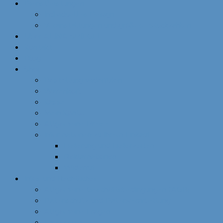
Dienstleistungen
Individuelles Design
Veranstaltungen und größere Stückzahlen
Über ALINA SPIEGEL
Kontakt
Blog
Shop
Bestellung widerrufen
Warenkorb
Kasse
Mein Konto
Allgemeine Preise
Informationen zu Ihrem Einkauf
Lieferung und Lieferzeiten
Reklamationen
Widerruf
Infos und Rechtliches
Allgemeine Geschäftsbedingungen (AGB)
Datenschutz und Datenverarbeitung
Allgemeine Fragen
Impressum