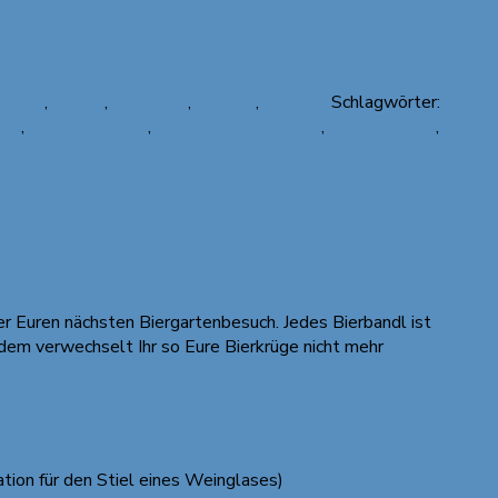
gntyp
,
Frauen
,
Kunstvoll
,
Optisch
,
Produkt
Schlagwörter:
ell
,
Made in Munich
,
Masskrug Markierung
,
Maßkrugband
,
der Euren nächsten Biergartenbesuch. Jedes Bierbandl ist
rdem verwechselt Ihr so Eure Bierkrüge nicht mehr
ation für den Stiel eines Weinglases)