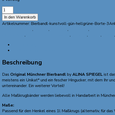
"Original
Münchner
In den Warenkorb
Bierbandl"
Artikelnummer:
Bierbandl-kunstvoll-gün-hellgrüne-Borte-3A
by
ALINA SPIEGEL
,
bayrisch
,
Bierbandl
,
Biergarten
,
Bierkrug Mark
ALINA
Oktoberfest
,
Oktoberfest Accessoire
,
Souvenir
,
Tracht
,
Unikat
SPIEGEL
-
Beschreibung
kunstvoll,
Zusätzliche Informationen
grün,
hellgrüne
Beschreibung
Borte,
3
Das
Original Münchner Bierbandl
by
ALINA SPIEGEL
ist da
Anhänger
meistens ein Unikat* und ein fescher Hingucker, mit dem Ihr u
Menge
untereinander. Ein weiterer Vorteil!
Alle Maßkrugbänder werden liebevoll in Handarbeit in München
Maße:
Passend für den Henkel eines 1l Maßkrugs (alternativ, für das W