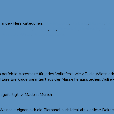
nhänger-Herz
Kategorien:
Alle Produkte
,
Bierbandl
,
Blumen
,
Desi
ierung
,
Biermarker
,
Bierzelt
,
Filz
,
Handarbeit
,
Handmade
,
Individu
,
Weinzelt
,
Wiesn
,
Wiesn Accessoire
s perfekte Accessoire für jedes Volksfest, wie z.B. die Wiesn o
nd Eure Bierkrüge garantiert aus der Masse herausstechen. Auße
 gefertigt -> Made in Munich.
einzelt eignen sich die Bierbandl auch ideal als zierliche Dekor