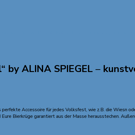
 Münchner Bierbandl“ by ALINA SPIEGEL – kunstvoll, grün, hellg
“ by ALINA SPIEGEL – kunstvol
s perfekte Accessoire für jedes Volksfest, wie z.B. die Wiesn o
nd Eure Bierkrüge garantiert aus der Masse herausstechen. Auße