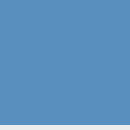
rbandl“ by ALINA SPIEGEL – verziert (
ALINA SPIEGEL – verziert, braun, grüne
ALINA SPIEGEL – schlicht, schwarz, sch
LINA SPIEGEL – schlicht, rot, rote Bort