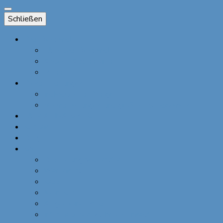
Schließen
Das Bierbandl
Über das Bierbandl
Andere Accessoires
Presse
Dienstleistungen
Individuelles Design
Veranstaltungen und größere Stückzahlen
Über ALINA SPIEGEL
Kontakt
Blog
Shop
Bestellung widerrufen
Warenkorb
Kasse
Mein Konto
Allgemeine Preise
Informationen zu Ihrem Einkauf