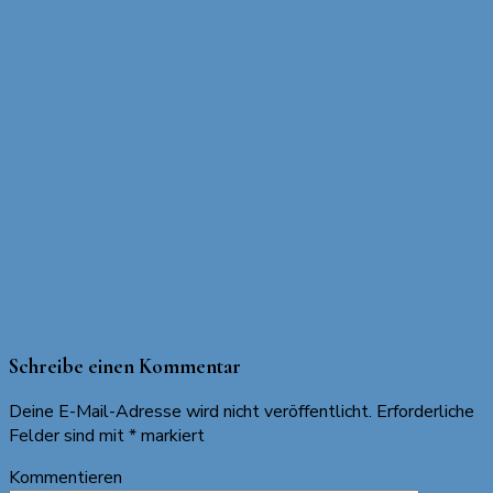
Design
Entdecke die perfekten Bierbandl Pakete im Sale
Veranstaltungen
Stuttgarter Wasen: Volksfesttradition mit schwäbischem
Charme
Design
O`zapft is, Buam! – im abgestimmten Dress
Schreibe einen Kommentar
Deine E-Mail-Adresse wird nicht veröffentlicht.
Erforderliche
Felder sind mit
*
markiert
Kommentieren