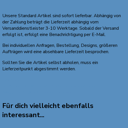
Wie lange dauert die Zustellung meines Paketes
Unsere Standard Artikel sind sofort lieferbar. Abhängig von
der Zahlung beträgt die Lieferzeit abhängig vom
Versanddienstleister 3-10 Werktage. Sobald der Versand
erfolgt ist, erfolgt eine Benachrichtigung per E-Mail.
Bei individuellen Anfragen, Bestellung, Designs, größeren
Aufträgen wird eine absehbare Lieferzeit besprochen.
Sollten Sie die Artikel selbst abholen, muss ein
Lieferzeitpunkt abgestimmt werden.
Nach oben
Beitragsnavigation
Vorheriger Artikel
Ist die Registrierung kostenlos
Nächster Artikel
Wie kann ich bezahlen
Für dich vielleicht ebenfalls
interessant...