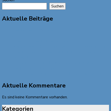
Suchen
Suchen
Aktuelle Beiträge
Zwillingswiesn: Wenn alle – selbst nüchtern – doppelt
sehen
O`zapft is, Buam! – im abgestimmten Dress
Warum Dackel die Lieblingshaustiere der Münchner sind
– Dackelrennen, Biergartenkultur und der Charme des
Bierbandls
Der Zauber des Dirndls: Wie Frauen auf Volksfesten
Tradition und Stil vereinen
Entdecke die perfekten Bierbandl Pakete im Sale
Aktuelle Kommentare
Es sind keine Kommentare vorhanden.
Kategorien