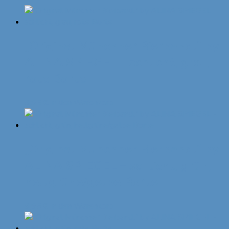
„Original Münchner Bierbandl“ by
ALINA SPIEGEL – schlicht, grau,
rote Borte
9,95
€
In den Warenkorb
„Original Münchner Bierbandl“ by
ALINA SPIEGEL – schlicht, grün,
hellgrüne/gelbe Borte
9,95
€
In den Warenkorb