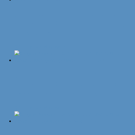
„Original Münchner Bierbandl“ by
ALINA SPIEGEL – schlicht, grün,
rote Borte
9,95
€
In den Warenkorb
„Original Münchner Bierbandl“ by
ALINA SPIEGEL – schlicht, lila,
regenbogenfarbe Borte – LGBTQ
9,95
€
In den Warenkorb