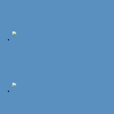
„Original Münchner Bierbandl“ by
ALINA SPIEGEL – schlicht,
moosgrün, grüne gewebte Borte
9,95
€
In den Warenkorb
„Original Münchner Bierbandl“ by
ALINA SPIEGEL – schlicht, rosa,
pink-rosa Borte
9,95
€
In den Warenkorb
„Original Münchner Bierbandl“ by
ALINA SPIEGEL – schlicht, rosa,