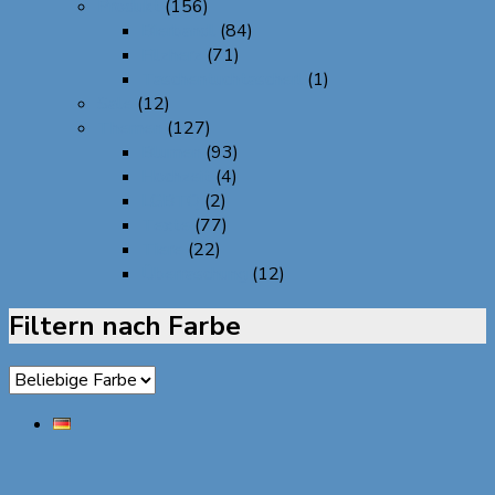
Produkt
(156)
Bierbandl
(84)
Filzherz
(71)
Taschentuchtascherl
(1)
Sale
(12)
Themen
(127)
Blumen
(93)
Hochzeit
(4)
LGBTQ
(2)
Texte
(77)
Tiere
(22)
Überraschung
(12)
Filtern nach Farbe