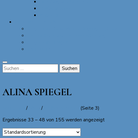
Lieferung und Lieferzeiten
Reklamationen
Widerruf
Infos und Rechtliches
Allgemeine Geschäftsbedingungen (AGB)
Datenschutz und Datenverarbeitung
Allgemeine Fragen
Impressum
Suchen
nach:
0
ALINA SPIEGEL
Startseite
/
Shop
/
ALINA SPIEGEL
(Seite 3)
Ergebnisse 33 – 48 von 155 werden angezeigt