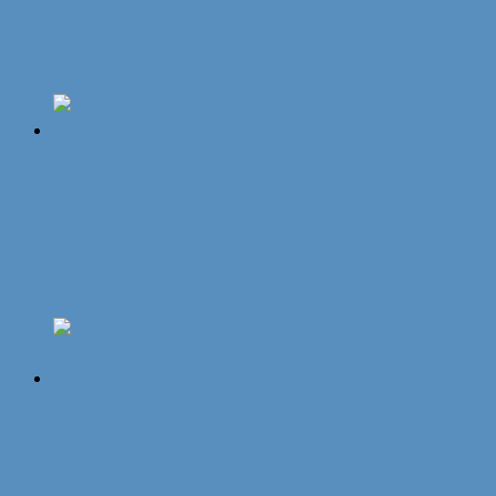
2 altgold Anhängern
12,95
€
In den Warenkorb
„Original Münchner Bierbandl“ by
ALINA SPIEGEL – verziert, flieder,
pinke Borte, Herz
12,95
€
In den Warenkorb
„Original Münchner Bierbandl“ by
ALINA SPIEGEL – verziert, gelb,