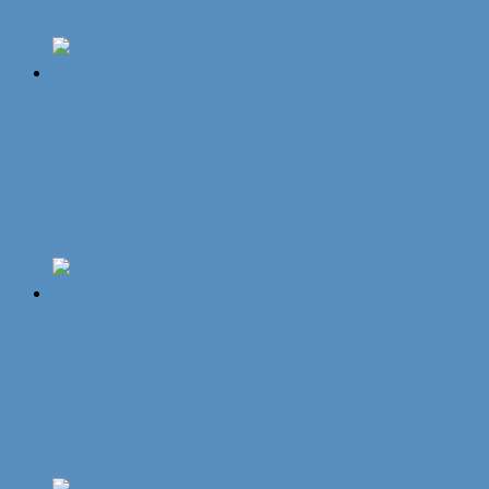
9,95
€
In den Warenkorb
„Original Münchner Bierbandl“ by
ALINA SPIEGEL – verziert, beige,
weiss-blaue Borte, 3 Anhänger
12,95
€
In den Warenkorb
„Original Münchner Bierbandl“ by
ALINA SPIEGEL – verziert, braun,
grüne Borte, 2 Anhänger
12,95
€
In den Warenkorb