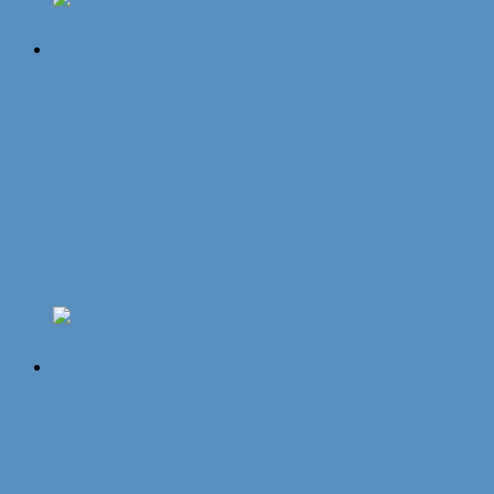
„Original Münchner Bierbandl“ by
ALINA SPIEGEL – verziert, braun,
weissbraun karierte Borte mit
Dackelmotiv und braunem
Dackelanhänger
12,95
€
In den Warenkorb
„Original Münchner Bierbandl“ by
ALINA SPIEGEL – verziert,
dunkelrot, rotverzierte Borte mit