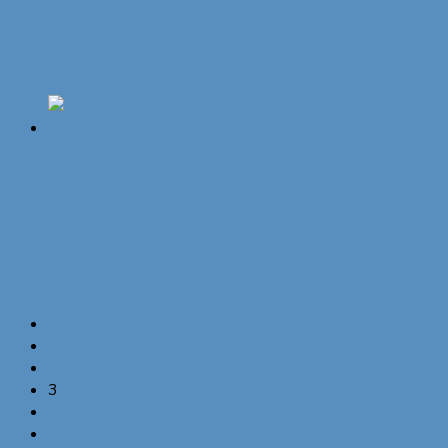
blau weiss karierte Borte, 2
Anhänger Bier&Breze
12,95
€
In den Warenkorb
„Original Münchner Bierbandl“ by
ALINA SPIEGEL – verziert, grau,
pinke Borte, 2 Anhänger, 1 Quaste
12,95
€
In den Warenkorb
←
1
2
3
4
5