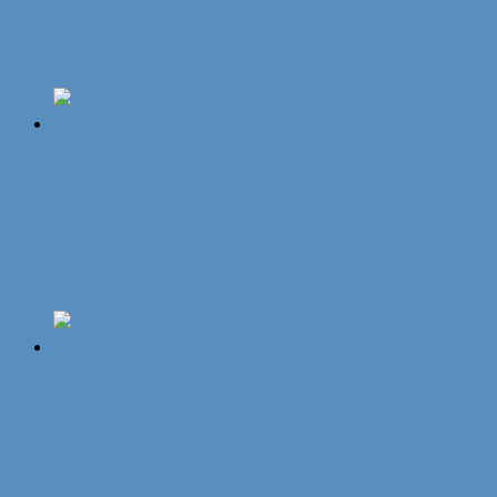
rosa Borte
9,95
€
In den Warenkorb
„Original Münchner Bierbandl“ by
ALINA SPIEGEL – schlicht, rot,
rote Borte
9,95
€
In den Warenkorb
„Original Münchner Bierbandl“ by
ALINA SPIEGEL – schlicht, türkis,
türkisfarbene Borte