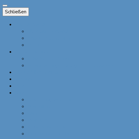
Schließen
Das Bierbandl
Über das Bierbandl
Andere Accessoires
Presse
Dienstleistungen
Individuelles Design
Veranstaltungen und größere Stückzahlen
Über ALINA SPIEGEL
Kontakt
Blog
Shop
Bestellung widerrufen
Warenkorb
Kasse
Mein Konto
Allgemeine Preise
Informationen zu Ihrem Einkauf